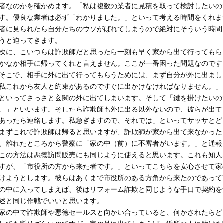
者なのかを確かめます。「私は複数の業者に見積を取って検討したいの
す。優良な業者は必ず「わかりました。」といって考える時間をくれま
者に見られたら自分たちのウソがばれてしまうので絶対にそういう時間
うと迫ってきます。
に、こいつらは詐欺師だと思ったら一刻も早く家から出て行ってもら
かなか相手に帰ってくれと言えません。ここが一番困った問題なのです
こで、相手に外に出て行ってもらうためには、まず自分が外に出まし
私これから友人と約束があるのですぐに出かけなければなりません。」
いってさっさと玄関の外に出てしまいます。そして「鍵を掛けたいの
。」といいます。そしたら詐欺師も外に出る以外ないので、彼らが出て
あったら連絡します。私急ぎますので、それでは」といってサッサとど
ずこれで詐欺師は帰ると思いますが、詐欺師が家から出て来なかった
、離れたところから警察に「家の中（前）に不審者がいます。」と通報
の方法は悪徳訪問販売にも同じように使えると思います。これも知人
すが、「市役所の方から来た者です。」といってこちらを安心させて家
けようとします。彼らはあくまで市役所のある方角から来たのであって
の中に入ってしまえば、後はリフォーム詐欺と同じような手口で契約を
述と同じ作戦でいいと思います。
の中で詐欺師や悪徳セールスと向かい合っていると、何かされたらど