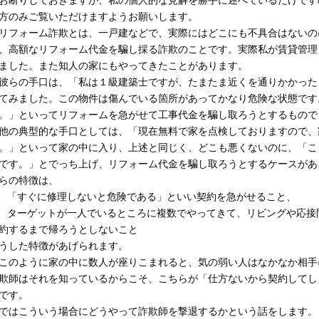
お断りしておきますが、私の個人的な見解を勝手に述べているだけです
方のみご覧いただけますようお願いします。
フォーム詐欺とは、一戸建などで、実際にはどこにも不具合はないの
、高額なリフォーム代金を騙し採る詐欺のことです。実際私が賃貸管理
ました。また知人の家にもやってきたことがあります。
らの手口は、「私は１級建築士ですが、たまたま近くを通りかかった
てみました。この物件は傷んでいる箇所があってかなり危険な状態です
。」といってリフォームを急がせて工事代金を騙し取ろうとするもので
の典型的な手口としては、「現在無料で家を点検しておりますので、
。」といって家の中に入り、上述と同じく、どこも悪くないのに、「こ
です。」とでっち上げ、リフォーム代金を騙し取ろうとするケースがあ
らの特徴は、
 「すぐに修理しないと危険である」といい契約を急がせること、
 ターゲットが一人でいるところに複数でやってきて、リビングや応接
約するまで帰ろうとしないこと
うした特徴があげられます。
のように家の中に数人が座りこまれると、気の弱い人はなかなか相手
欺師はそれを知っているからこそ、こちらが「仕方ないから契約してし
です。
はこういう場合にどうやって詐欺師を撃退するかという話をします。