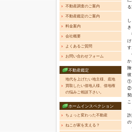
に
不動産調査のご案内
る
リ
不動産鑑定のご案内
し
料金案内
き
彼
会社概要
け
よくあるご質問
す
他
お問い合わせフォーム
か
険
不動産鑑定
彼
地代を上げたい地主様、底地
①
買取したい借地人様、借地権
②
の悩みご相談下さい。
契
こ
ホームインスペクション
こ
ちょっと変わった不動産
詐
の
ねこが家を支える？
で