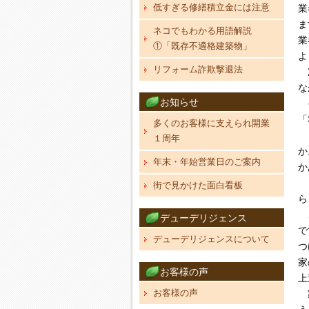
低すぎる修繕積立金には注意
業
ま
ネコでもわかる用語解説
業
①「既存不適格建築物」
よ
リフォーム詐欺撃退法
次
な
お知らせ
そ
「
多くのお客様に支えられ開業
と
１周年
か
年末・年始営業日のご案内
か
ま
街で見かけた面白看板
ら
こ
デューデリジェンス
で
デューデリジェンスについて
つ
家
お客様の声
上
お客様の声
家